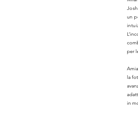
Josh
un pe
intu
L’inc
combi
per 
Amia
la fo
avan
adatt
in m