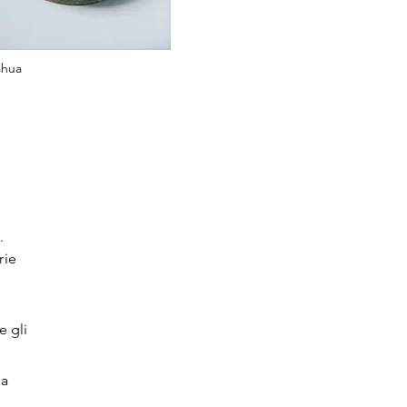
shua
.
rie
e gli
 a