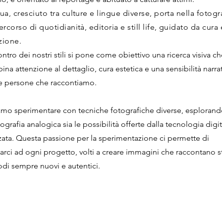
ua, cresciuto tra culture e lingue diverse, porta nella fotogr
rcorso di quotidianità, editoria e still life, guidato da cura 
izione.
ontro dei nostri stili si pone come obiettivo una ricerca visiva c
na attenzione al dettaglio, cura estetica e una sensibilità narra
le persone che raccontiamo.
mo sperimentare con tecniche fotografiche diverse, esplorand
tografia analogica sia le possibilità offerte dalla tecnologia digi
zata. Questa passione per la sperimentazione ci permette di
arci ad ogni progetto, volti a creare immagini che raccontano s
odi sempre nuovi e autentici.