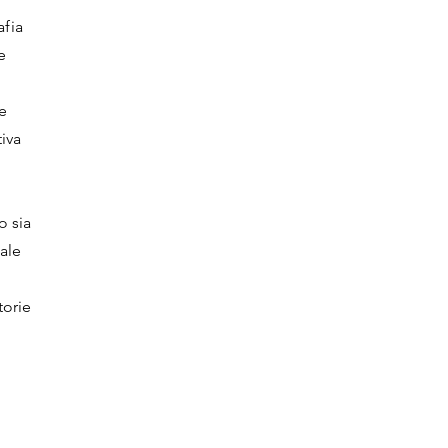
afia
e
he
tiva
o sia
tale
torie