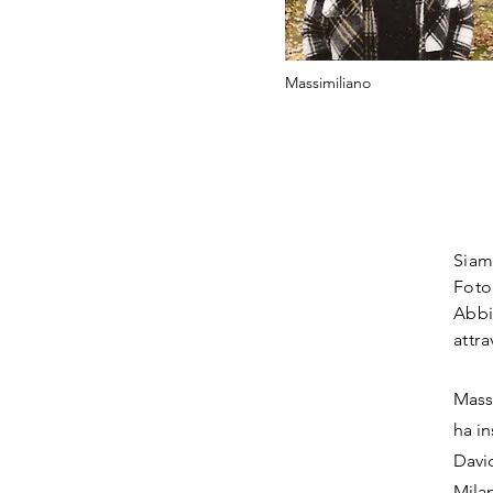
Massimiliano
Siam
Foto
Abbi
attr
Massi
ha in
David
Milan